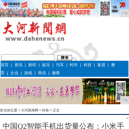
广告
首页
|
资讯
|
财经
|
娱乐
|
汽车
|
时尚
|
科技
|
家居
|
教
育
|
企业
|
游戏
|
商讯
|
微商
广告
您当前位置 >
大河新闻网
>
科技
> 正文
>
中国Q2智能手机出货量公布：小米手