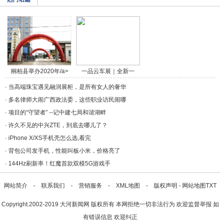
桐柏县举办2020年/a>
一品云车展｜全新一
代/a>
·
当高端珠宝遇见融润展柜，是所有女人的奢华
·
多名律师大闹广西政法委，这些职业访民闹哪
·
项目的“守望者” --记中建七局和谐湖畔
·
许久不见的中兴ZTE，到底去哪儿了？
·
iPhone X/XS手机壳怎么选,看完
·
背包公司发手机，性能叫板小米，价格亮了
·
144Hz刷新率！红魔首款双模5G游戏手
网站简介
-
联系我们
-
营销服务
-
XML地图
-
版权声明
-
网站地图
TXT
Copyright.2002-2019
大河新闻网
版权所有 本网拒绝一切非法行为 欢迎监督举报 如
有错误信息 欢迎纠正