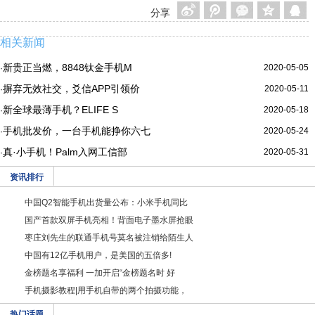
分享
相关新闻
新贵正当燃，8848钛金手机M
2020-05-05
·
摒弃无效社交，爻信APP引领价
2020-05-11
·
新全球最薄手机？ELIFE S
2020-05-18
·
手机批发价，一台手机能挣你六七
2020-05-24
·
真·小手机！Palm入网工信部
2020-05-31
·
资讯排行
中国Q2智能手机出货量公布：小米手机同比
国产首款双屏手机亮相！背面电子墨水屏抢眼
枣庄刘先生的联通手机号莫名被注销给陌生人
中国有12亿手机用户，是美国的五倍多!
金榜题名享福利 一加开启“金榜题名时 好
手机摄影教程|用手机自带的两个拍摄功能，
热门话题