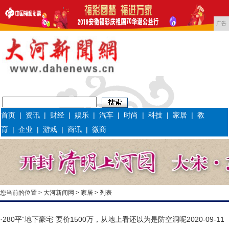
广告
首页
|
资讯
|
财经
|
娱乐
|
汽车
|
时尚
|
科技
|
家居
|
教
育
|
企业
|
游戏
|
商讯
|
微商
您当前的位置 >
大河新闻网
>
家居
> 列表
·
280平“地下豪宅”要价1500万，从地上看还以为是防空洞呢
2020-09-11