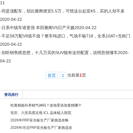
11
·
同是顶配车，却比雅阁便宜5.5万，可惜这台起亚K5，买的人却不多
2020-04-22
·
日系中级车谁更强 本田雅阁VS日产天籁
2020-04-22
·
不足58万配V8值不值？整车纯进口，气场不输718，全系10AT+无框门
2020-04-22
·
别听销售瞎忽悠，十几万买的SUV能有这些配置，说明您很懂车
2020-
04-22
当前第
1
页
首页
1
资讯排行
吃黄精能补养精气神吗？道地零添加黄精哪个
安庆、六安高度近视 ICL 晶体植入医院
2026年FRP采光板生产厂家挑选攻略
2026年河北FRP采光板生产厂家挑选攻