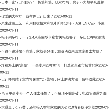
·
日本一家“7口”住67㎡，拆墙补墙、LDK布局，房子不大却平凡温馨
2020-09-11
·
你爱的大横厅，我帮你设计出来了
2020-09-11
·
未来建筑工艺，利用数据技术和3D打印的房子 - ASHEN Cabin小屋
2020-09-11
·
柜子别多打，一个2.4米高回型卡座玄关柜就够了，多出10平收纳地
2020-09-11
·
不得不说沙发不靠墙，家就是好住，洄游动线来回拿东西太方便了
2020-09-11
·
浮在海上的“房屋”：一夫妻用28年时间，打造远离都市烦嚣的家
2020-
09-11
·
设计师总结了室内常见空气污染物，附上解决方法，值得收藏
2020-
09-11
·
75㎡单身小哥一个人住太任性了，不吊顶不贴瓷砖，电线管道露外面
2020-09-11
·
大通量，少花费，还能接入智能家居的352 K10青春版净水器
2020-09-