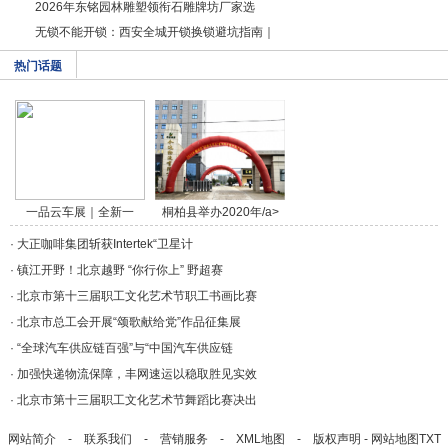
2026年东铭园林雕塑领衔石雕牌坊厂家选
无锁不能开锁：西安全城开锁换锁避坑指南｜
热门话题
一品云车展｜全新一
桐柏县举办2020年/a>
代/a>
·
大正咖啡集团斩获Intertek“卫星计
·
镇江开野！北京越野 “你行你上” 野超赛
·
北京市第十三届职工文化艺术节职工书画比赛
·
北京市总工会开展“颂歌献给党”作品征集展
·
“全球汽车供应链百强”与“中国汽车供应链
·
加强快递物流保障，丰网速运以稳取胜见实效
·
北京市第十三届职工文化艺术节舞蹈比赛决出
网站简介
-
联系我们
-
营销服务
-
XML地图
-
版权声明
-
网站地图
TXT