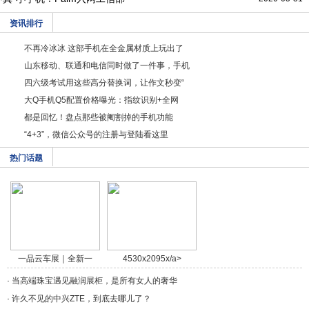
资讯排行
不再冷冰冰 这部手机在全金属材质上玩出了
山东移动、联通和电信同时做了一件事，手机
四六级考试用这些高分替换词，让作文秒变“
大Q手机Q5配置价格曝光：指纹识别+全网
都是回忆！盘点那些被阉割掉的手机功能
“4+3”，微信公众号的注册与登陆看这里
热门话题
一品云车展｜全新一
4530x2095x/a>
代/a>
·
当高端珠宝遇见融润展柜，是所有女人的奢华
·
许久不见的中兴ZTE，到底去哪儿了？