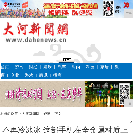
广告
首页
|
资讯
|
财经
|
娱乐
|
汽车
|
时尚
|
科技
|
家居
|
教
育
|
企业
|
游戏
|
商讯
|
微商
广告
您当前位置 >
大河新闻网
>
资讯
> 正文
>
不再冷冰冰 这部手机在全金属材质上