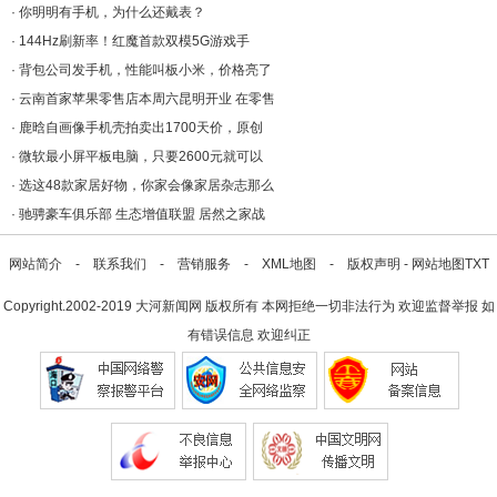
·
你明明有手机，为什么还戴表？
·
144Hz刷新率！红魔首款双模5G游戏手
·
背包公司发手机，性能叫板小米，价格亮了
·
云南首家苹果零售店本周六昆明开业 在零售
·
鹿晗自画像手机壳拍卖出1700天价，原创
·
微软最小屏平板电脑，只要2600元就可以
·
选这48款家居好物，你家会像家居杂志那么
·
驰骋豪车俱乐部 生态增值联盟 居然之家战
网站简介
-
联系我们
-
营销服务
-
XML地图
-
版权声明
-
网站地图
TXT
Copyright.2002-2019
大河新闻网
版权所有 本网拒绝一切非法行为 欢迎监督举报 如
有错误信息 欢迎纠正