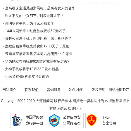
代/a>
·
当高端珠宝遇见融润展柜，是所有女人的奢华
·
许久不见的中兴ZTE，到底去哪儿了？
·
你明明有手机，为什么还戴表？
·
144Hz刷新率！红魔首款双模5G游戏手
·
背包公司发手机，性能叫板小米，价格亮了
·
鹿晗自画像手机壳拍卖出1700天价，原创
·
云南首家苹果零售店本周六昆明开业 在零售
·
华为刚发布的鲲鹏920芯片究竟有多厉害?
·
大神手机或将于10月22日发布新品
·
小米又有4款机型支持岭南通
网站简介
-
联系我们
-
营销服务
-
XML地图
-
版权声明
-
网站地图
TXT
Copyright.2002-2019
大河新闻网
版权所有 本网拒绝一切非法行为 欢迎监督举报 如
有错误信息 欢迎纠正