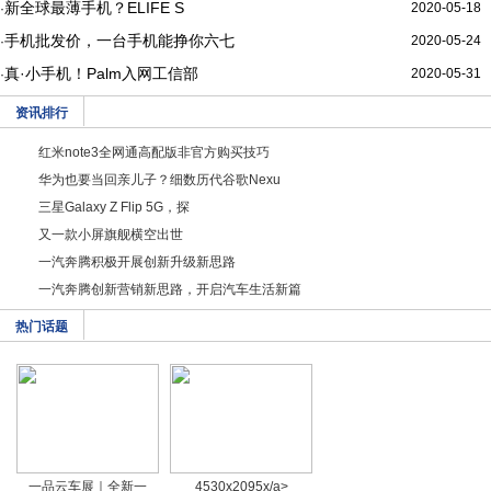
新全球最薄手机？ELIFE S
2020-05-18
·
手机批发价，一台手机能挣你六七
2020-05-24
·
真·小手机！Palm入网工信部
2020-05-31
·
资讯排行
红米note3全网通高配版非官方购买技巧
华为也要当回亲儿子？细数历代谷歌Nexu
三星Galaxy Z Flip 5G，探
又一款小屏旗舰横空出世
一汽奔腾积极开展创新升级新思路
一汽奔腾创新营销新思路，开启汽车生活新篇
热门话题
一品云车展｜全新一
4530x2095x/a>