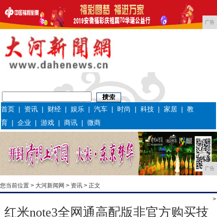
广告
首页
|
资讯
|
财经
|
娱乐
|
汽车
|
时尚
|
科技
|
家居
|
教
育
|
企业
|
游戏
|
商讯
|
微商
广告
您当前位置 >
大河新闻网
>
资讯
> 正文
>
红米note3全网通高配版非官方购买技