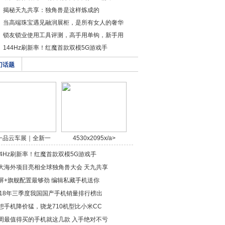
揭秘天九共享：独角兽是这样炼成的
当高端珠宝遇见融润展柜，是所有女人的奢华
锁友锁业使用工具评测，高手用单钩，新手用
144Hz刷新率！红魔首款双模5G游戏手
门话题
一品云车展｜全新一
4530x2095x/a>
代/a>
44Hz刷新率！红魔首款双模5G游戏手
大海外项目亮相全球独角兽大会 天九共享
屏+旗舰配置最够劲 编辑私藏手机送你
018年三季度我国国产手机销量排行榜出
想手机降价猛，骁龙710机型比小米CC
周最值得买的手机就这几款 入手绝对不亏