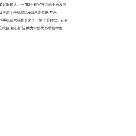
加客服确认：一加3手机官方网站不再发售
日更新｜手机壁纸-ios系统壁纸 苹果
球手机前六强排名来了：除了看数据，还有
心抗疫 精心护苗 助力常熟民办学校学生