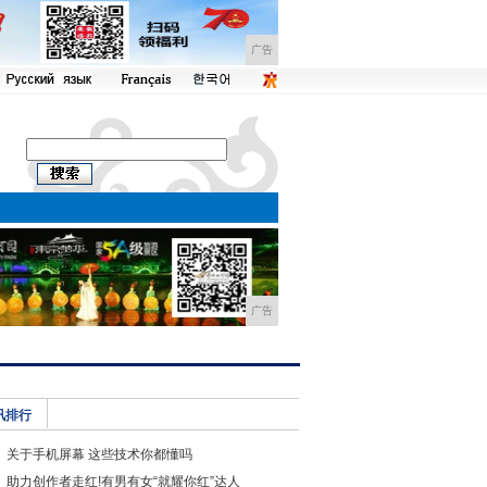
广告
广告
讯排行
关于手机屏幕 这些技术你都懂吗
助力创作者走红!有男有女“就耀你红”达人