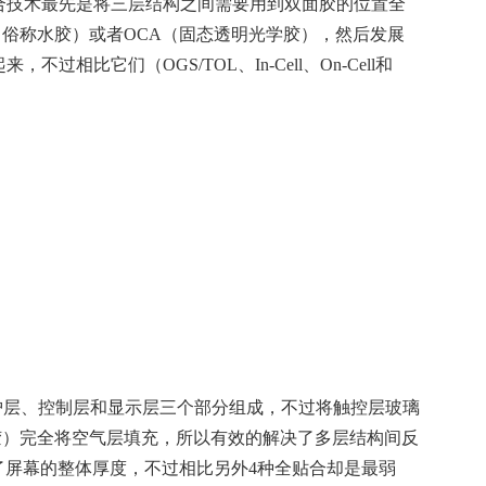
合技术最先是将三层结构之间需要用到双面胶的位置全
，俗称水胶）或者OCA（固态透明光学胶），然后发展
不过相比它们（OGS/TOL、In-Cell、On-Cell和
护层、控制层和显示层三个部分组成，不过将触控层玻璃
胶）完全将空气层填充，所以有效的解决了多层结构间反
了屏幕的整体厚度，不过相比另外4种全贴合却是最弱