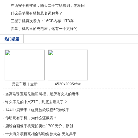
在西安手机被偷，隔天二手市场看到，老板问
什么是苹果有锁机及名词解释？
三星手机再次发力：16GB内存+1TB存
羡慕手机店里的充电座，这有一个更好的
热门话题
一品云车展｜全新一
4530x2095x/a>
代/a>
·
当高端珠宝遇见融润展柜，是所有女人的奢华
·
许久不见的中兴ZTE，到底去哪儿了？
·
144Hz刷新率！红魔首款双模5G游戏手
·
你明明有手机，为什么还戴表？
·
鹿晗自画像手机壳拍卖出1700天价，原创
·
十大海外项目亮相全球独角兽大会 天九共享