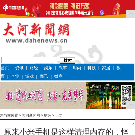
广告
首页
|
资讯
|
财经
|
娱乐
|
汽车
|
时尚
|
科技
|
家居
|
教
育
|
企业
|
游戏
|
商讯
|
微商
广告
您当前位置 >
大河新闻网
>
财经
> 正文
>
原来小米手机是这样清理内存的，怪